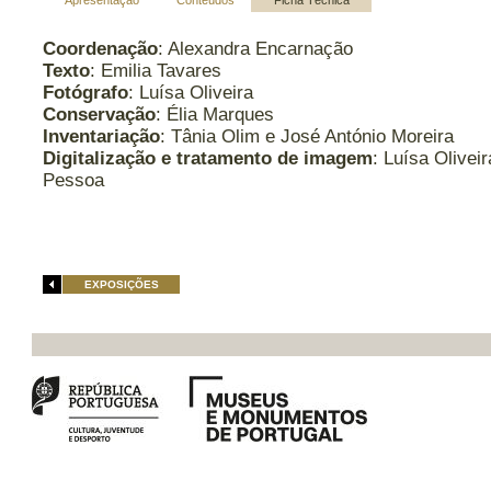
Apresentação
Conteúdos
Ficha Técnica
Coordenação
: Alexandra Encarnação
Texto
: Emilia Tavares
Fotógrafo
: Luísa Oliveira
Conservação
:
Élia Marques
Inventariação
: Tânia Olim e José António Moreira
Digitalização e tratamento de imagem
: Luísa Olivei
Pessoa
EXPOSIÇÕES