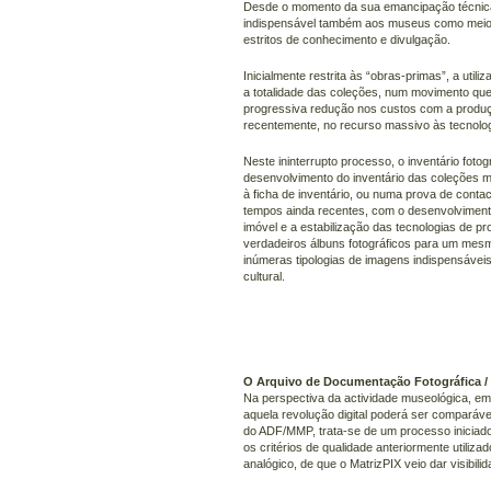
Desde o momento da sua emancipação técnica, 
indispensável também aos museus como meio 
estritos de conhecimento e divulgação.
Inicialmente restrita às “obras-primas”, a util
a totalidade das coleções, num movimento qu
progressiva redução nos custos com a produç
recentemente, no recurso massivo às tecnologi
Neste ininterrupto processo, o inventário fot
desenvolvimento do inventário das coleções m
à ficha de inventário, ou numa prova de contac
tempos ainda recentes, com o desenvolvimento 
imóvel e a estabilização das tecnologias de pro
verdadeiros álbuns fotográficos para um mesm
inúmeras tipologias de imagens indispensáve
cultural.
O Arquivo de Documentação Fotográfica 
Na perspectiva da actividade museológica, em 
aquela revolução digital poderá ser comparáve
do ADF/MMP, trata-se de um processo iniciado
os critérios de qualidade anteriormente utili
analógico, de que o MatrizPIX veio dar visibilid