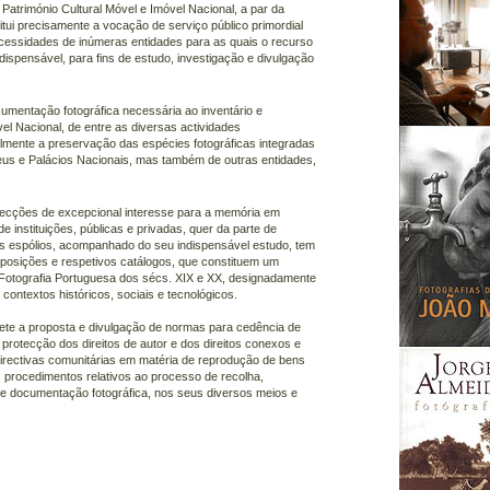
 Património Cultural Móvel e Imóvel Nacional, a par da
itui precisamente a vocação de serviço público primordial
cessidades de inúmeras entidades para as quais o recurso
ndispensável, para fins de estudo, investigação e divulgação
umentação fotográfica necessária ao inventário e
el Nacional, de entre as diversas actividades
mente a preservação das espécies fotográficas integradas
seus e Palácios Nacionais, mas também de outras entidades,
lecções de excepcional interesse para a memória em
e instituições, públicas e privadas, quer da parte de
s espólios, acompanhado do seu indispensável estudo, tem
exposições e respetivos catálogos, que constituem um
 Fotografia Portuguesa dos sécs. XIX e XX, designadamente
contextos históricos, sociais e tecnológicos.
e a proposta e divulgação de normas para cedência de
 protecção dos direitos de autor e dos direitos conexos e
directivas comunitárias em matéria de reprodução de bens
 procedimentos relativos ao processo de recolha,
e documentação fotográfica, nos seus diversos meios e