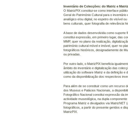
Inventário de Colecções: do Matriz e Matri
O MatrizPIX constitui-se como interface públi
Geral do Património Cultural para o inventário
analógico e/ou digital, no espetro do visível ou
bens culturais, quer fotografia de relevância hi
A base de dados desenvolvida como suporte fís
constitui expressão, em primeiro lugar, das 
MMP, quer no plano da realização, digitalizaçã
património cultural móvel e imóvel, quer no pl
fotográficos históricos, designadamente de Mu
ou privadas.
Por outro lado, o MatrizPIX beneficia igualme
âmbito do inventário e digitalização das cole
utilização do software
Matriz
e da definição e 
como da disponibilização dos respectivos inve
Para além de se constituir como um recurso de
dos Museus e Palácios Nacionais, a disponibil
Fotográfico Nacional constitui expressão da 
actividade museológica, na dupla componente d
Programa Matriz e divulgados via MatrizNET (at
fotográficos, a partir do presente geridos e 
MatrizPIX.