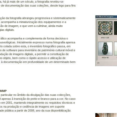
há já mais de um século, a fotografia revelou-se
de documentação das suas coleções, desde logo para fins
ização da fotografia abrangeu progressiva e sistematicamente
e acompanha a miniaturização dos equipamentos e a
ão de imagem, e que vem a culminar, ainda muito
as digitais.
ográfico acompanha e complementa de forma decisiva o
useológicas. Inicialmente expresso numa fotografia apensa
to colada sobre esta, o inventário fotográfico passa, em
de software para inventário de património cultural móvel e
dução de imagens digitais, a permitir a constituição de
o objeto, bem como o rápido acesso e utilização de
is à documentação em profundidade de um determinado bem
/ MMP
particular no âmbito da divulgação das suas colecções,
l apenas à transição do preto-e-branco para a cor. No caso
 em 2001, mantendo integralmente os requisitos técnicos e
zados na produção e cedência de imagens em suporte
ade pública a partir de 2008, ano da sua disponibilização.