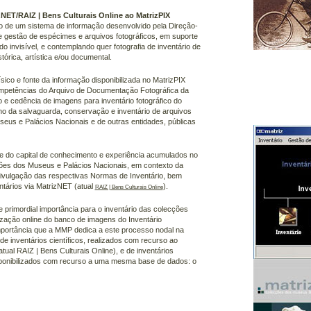
zNET/RAIZ | Bens Culturais Online ao MatrizPIX
co de um sistema de informação desenvolvido pela Direção-
 e gestão de espécimes e arquivos fotográficos, em suporte
 do invisível, e contemplando quer fotografia de inventário de
stórica, artística e/ou documental.
ico e fonte da informação disponibilizada no MatrizPIX
competências do Arquivo de Documentação Fotográfica da
o e cedência de imagens para inventário fotográfico do
ano da salvaguarda, conservação e inventário de arquivos
seus e Palácios Nacionais e de outras entidades, públicas
nte do capital de conhecimento e experiência acumulados no
cções dos Museus e Palácios Nacionais, em contexto da
divulgação das respectivas Normas de Inventário, bem
ntários via MatrizNET (atual
).
RAIZ | Bens Culturais Online
 primordial importância para o inventário das colecções
ização online do banco de imagens do Inventário
importância que a MMP dedica a este processo nodal na
e inventários científicos, realizados com recurso ao
ual RAIZ | Bens Culturais Online), e de inventários
disponibilizados com recurso a uma mesma base de dados: o