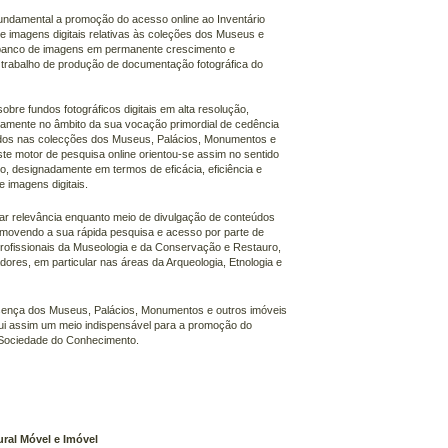
fundamental a promoção do acesso online ao Inventário
de imagens digitais relativas às coleções dos Museus e
m banco de imagens em permanente crescimento e
 trabalho de produção de documentação fotográfica do
bre fundos fotográficos digitais em alta resolução,
amente no âmbito da sua vocação primordial de cedência
ados nas colecções dos Museus, Palácios, Monumentos e
te motor de pesquisa online orientou-se assim no sentido
co, designadamente em termos de eficácia, eficiência e
 imagens digitais.
lar relevância enquanto meio de divulgação de conteúdos
promovendo a sua rápida pesquisa e acesso por parte de
 profissionais da Museologia e da Conservação e Restauro,
res, em particular nas áreas da Arqueologia, Etnologia e
esença dos Museus, Palácios, Monumentos e outros imóveis
tui assim um meio indispensável para a promoção do
 Sociedade do Conhecimento.
ural Móvel e Imóvel