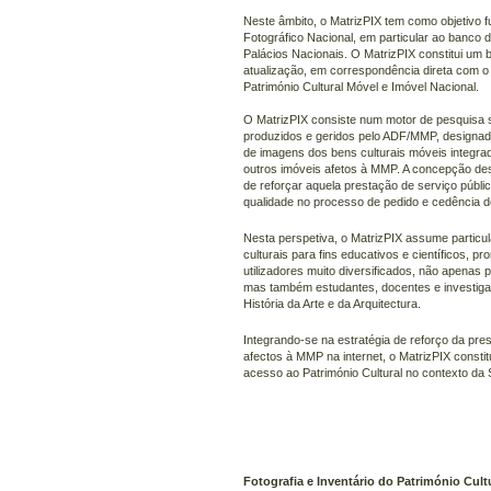
Neste âmbito, o MatrizPIX tem como objetivo 
Fotográfico Nacional, em particular ao banco 
Palácios Nacionais. O MatrizPIX constitui u
atualização, em correspondência direta com o
Património Cultural Móvel e Imóvel Nacional.
O MatrizPIX consiste num motor de pesquisa so
produzidos e geridos pelo ADF/MMP, designad
de imagens dos bens culturais móveis integr
outros imóveis afetos à MMP. A concepção des
de reforçar aquela prestação de serviço públi
qualidade no processo de pedido e cedência de
Nesta perspetiva, o MatrizPIX assume particu
culturais para fins educativos e científicos, 
utilizadores muito diversificados, não apenas
mas também estudantes, docentes e investigado
História da Arte e da Arquitectura.
Integrando-se na estratégia de reforço da pr
afectos à MMP na internet, o MatrizPIX consti
acesso ao Património Cultural no contexto da
Fotografia e Inventário do Património Cult