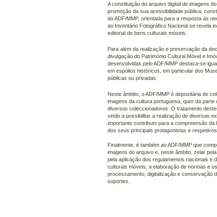
A constituição do arquivo digital de imagens do
promoção da sua acessibilidade pública, const
do ADF/MMP, orientada para a resposta às ne
ao Inventário Fotográfico Nacional se revela i
editorial de bens culturais móveis.
Para além da realização e preservação da doc
divulgação do Património Cultural Móvel e Imóv
desenvolvidas pelo ADF/MMP destaca-se igual
em espólios históricos, em particular dos Mu
públicas ou privadas.
Neste âmbito, o ADF/MMP é depositária de co
imagens da cultura portuguesa, quer da parte d
diversos coleccionadores. O tratamento deste
vindo a possibilitar a realização de diversas 
importante contributo para a compreensão da
dos seus principais protagonistas e respetivos 
Finalmente, é também ao ADF/MMP que compet
imagens do arquivo e, neste âmbito, zelar pela
pela aplicação dos regulamentos nacionais e 
culturais móveis; a elaboração de normas e os
processamento, digitalização e conservação d
suportes.