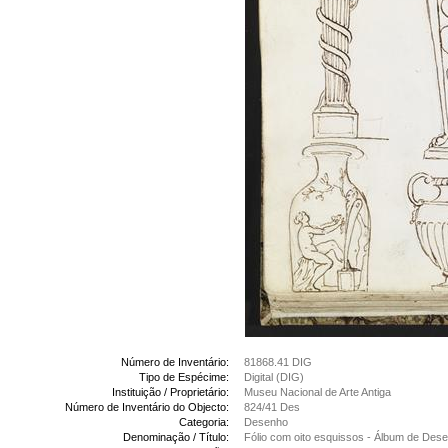
Número de Inventário:
81868.41 DIG
Tipo de Espécime:
Digital (DIG)
Instituição / Proprietário:
Museu Nacional de Arte Antiga
Número de Inventário do Objecto:
824/41 Des
Categoria:
Desenho
Denominação / Título:
Fólio com oito esquissos - Álbum de Des