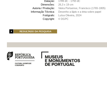
Datação:
1789 dC - 1793 dC
Dimensões:
26,3 x 19 cm
Autoria / Produção:
Vieira Portuense, Francisco (1765-1805)
Informação Técnica:
Desenho a lápis e a tinta sobre papel
Fotógrafo:
Luísa Oliveira, 2024
Copyright:
© DGPC
RESULTADO DA PESQUISA