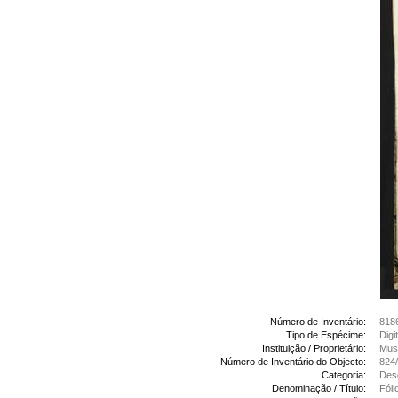
Número de Inventário:
818
Tipo de Espécime:
Digi
Instituição / Proprietário:
Muse
Número de Inventário do Objecto:
824
Categoria:
Des
Denominação / Título:
Fóli