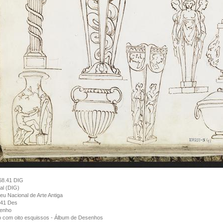
68.41 DIG
tal (DIG)
u Nacional de Arte Antiga
/41 Des
enho
o com oito esquissos - Álbum de Desenhos