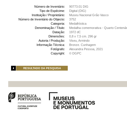
Número de Inventário:
90773.01 DIG
Tipo de Espécime:
Digital (DIG)
Instituição / Proprietário:
Museu Nacional Grão Vasco
Número de Inventário do Objecto:
3752
Categoria:
Medalhística
Denominação / Título:
Medalha comemorativa - Quarto Centenár
Datação:
1972 dC
Dimensões:
0,8 x 7,5 cm. 296 gr
Autoria / Produção:
Viseu, Armindo
Informação Técnica:
Bronze. Cunhagem
Fotógrafo:
Alexandra Pessoa, 2021
Copyright:
© DGPC
RESULTADO DA PESQUISA