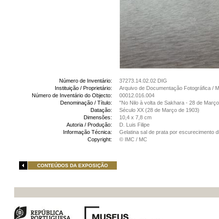
Número de Inventário:
37273.14.02.02 DIG
Instituição / Proprietário:
Arquivo de Documentação Fotográfica /
Número de Inventário do Objecto:
00012.016.004
Denominação / Título:
"No Nilo à volta de Sakhara - 28 de Março
Datação:
Século XX (28 de Março de 1903)
Dimensões:
10,4 x 7,8 cm
Autoria / Produção:
D. Luis Filipe
Informação Técnica:
Gelatina sal de prata por escurecimento d
Copyright:
© IMC / MC
CONTEÚDOS DA EXPOSIÇÃO