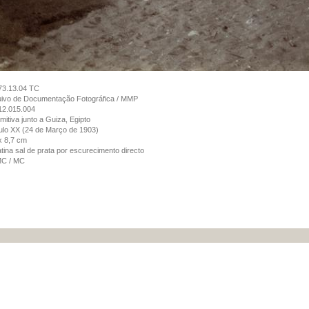
73.13.04 TC
uivo de Documentação Fotográfica / MMP
12.015.004
mitiva junto a Guiza, Egipto
lo XX (24 de Março de 1903)
x 8,7 cm
tina sal de prata por escurecimento directo
MC / MC