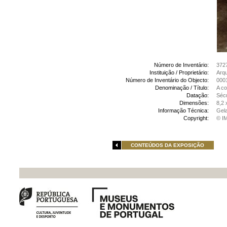
Número de Inventário:
372
Instituição / Proprietário:
Arq
Número de Inventário do Objecto:
000
Denominação / Título:
A co
Datação:
Sécu
Dimensões:
8,2 
Informação Técnica:
Gela
Copyright:
© I
CONTEÚDOS DA EXPOSIÇÃO